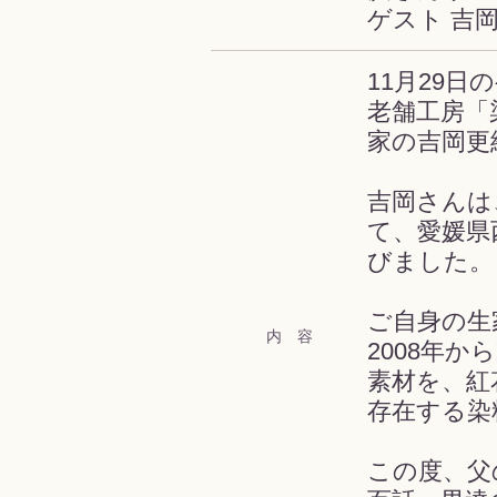
ゲスト 吉
11月29日
老舗工房「
家の吉岡更
吉岡さんは
て、愛媛県
びました。
ご自身の生
内 容
2008年
素材を、紅
存在する染
この度、