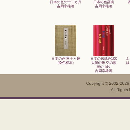
日本の色の十二カ月
日本の色辞典
吉岡幸雄著
吉岡幸雄著
日本の色 三十六趣
日本の伝統色100
よ
(染色標本)
太陽の朱 空の藍
は
光の山吹
吉岡幸雄著
Copyright ©
2002-202
All Righ