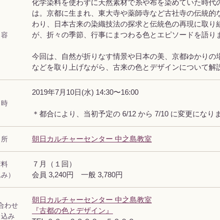
化学染料を使わずに天然素材で糸や布を染めていた時代
は。京都に生まれ、東大寺や薬師寺など古社寺の伝統的
わり、日本古来の染織技法の探求と伝統色の再現に取り
 容
が、折々の季節、行事にまつわる色とエピソードを語り
今回は、自然が折りなす情景や日本の美、京都ゆかりの
などを取り上げながら、古来の色とデザインについて解
2019年7月10日(水) 14:30〜16:00
 時
＊都合により、当初予定の 6/12 から 7/10 に変更にな
 所
朝日カルチャーセンター 中之島教室
講料
７月（１回）
込み）
会員 3,240円 一般 3,780円
朝日カルチャーセンター 中之島教室
合わせ
『古都の色とデザイン』
し込み