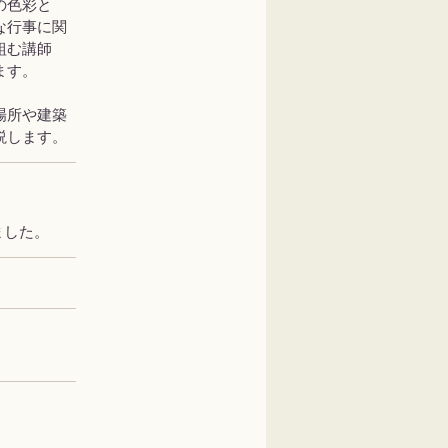
の色彩と
な行事に関
組む講師
ます。
場所や建築
説します。
りました。