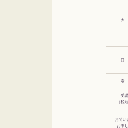
内
日
場
受
（税
お問い
お申