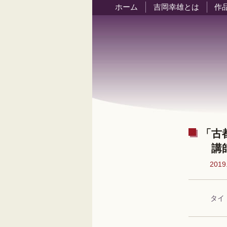
ホーム
吉岡幸雄とは
作
「古
講師
2019
タイ