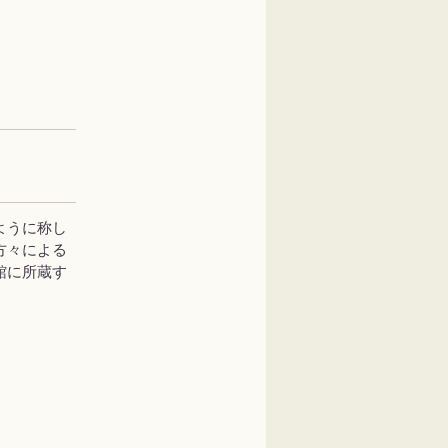
ように称し
方々による
館に所蔵す