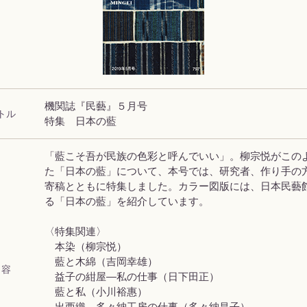
機関誌『民藝』５月号
トル
特集 日本の藍
「藍こそ吾が民族の色彩と呼んでいい」。柳宗悦がこの
た「日本の藍」について、本号では、研究者、作り手の
寄稿とともに特集しました。カラー図版には、日本民藝
る「日本の藍」を紹介しています。
〈特集関連〉
本染（柳宗悦）
藍と木綿（吉岡幸雄）
 容
益子の紺屋―私の仕事（日下田正）
藍と私（小川裕惠）
出西織 多々納工房の仕事（多々納昌子）