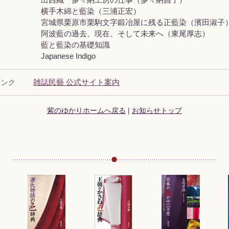
横手木綿と藍染（三浦正宏）
宮城県栗原市栗駒文字鍛冶屋に残る正藍染（濱田淑子
阿波藍の過去、現在、そして未来へ（東尾厚志）
藍と藍染の基礎知識
Japanese Indigo
リンク
雑誌民藝 公式サイト案内
紫のゆかりホームへ戻る
|
お知らせトップ