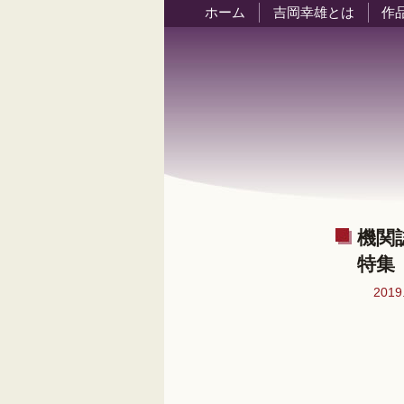
ホーム
吉岡幸雄とは
作
機関
特集
201