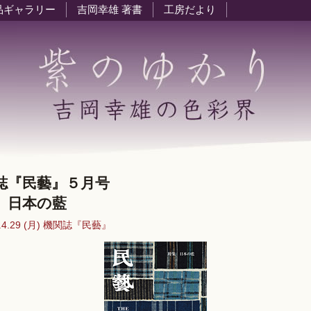
品ギャラリー
吉岡幸雄 著書
工房だより
誌『民藝』５月号
 日本の藍
9.4.29 (月) 機関誌『民藝』