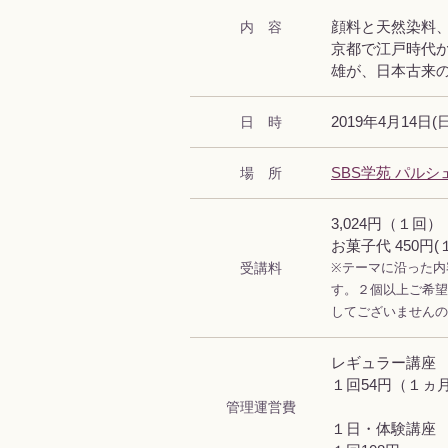
内 容
顔料と天然染料
京都で江戸時代
雄が、日本古来
日 時
2019年4月14日(日)
場 所
SBS学苑 パルシ
3,024円（１回）
お菓子代 450円
受講料
※テーマに沿った内
す。２個以上ご希望
してございませんの
レギュラー講座
１回54円（１ヵ月
管理運営費
１日・体験講座