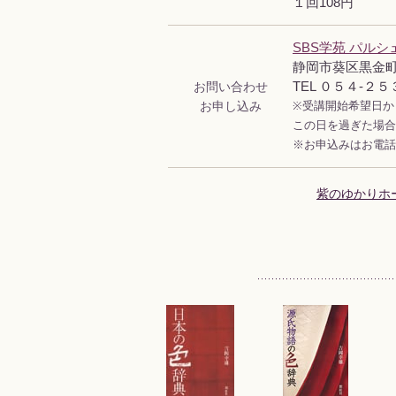
１回108円
SBS学苑 パルシ
静岡市葵区黒金町4
お問い合わせ
TEL ０５４-２
お申し込み
※受講開始希望日か
この日を過ぎた場合
※お申込みはお電話
紫のゆかりホ