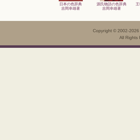
日本の色辞典
源氏物語の色辞典
王
吉岡幸雄著
吉岡幸雄著
Copyright ©
2002-202
All Righ