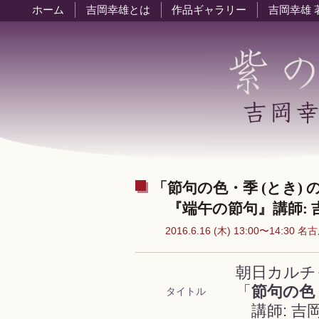
ホーム
吉岡幸雄とは
作品ギャラリー
吉岡幸雄 
「節句の色・季 (とき) 
『端午の節句』講師: 
2016.6.16 (木) 13:00〜14:30
朝日カルチ
「
節句の色
タイトル
講師: 吉