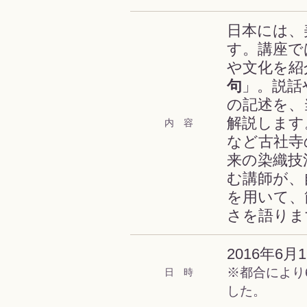
日本には、
す。講座で
や文化を紹
句
」。説話
の記述を、
解説します
内 容
など古社寺
来の染織技
む講師が、
を用いて、
さを語りま
2016年6月16
※都合により6
日 時
した。