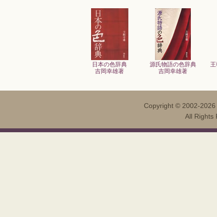
日本の色辞典
源氏物語の色辞典
王
吉岡幸雄著
吉岡幸雄著
Copyright ©
2002-202
All Righ