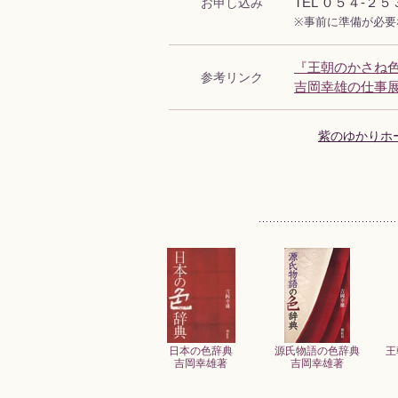
お申し込み
TEL ０５４-２
※事前に準備が必要な
『王朝のかさね
参考リンク
吉岡幸雄の仕事
紫のゆかりホ
日本の色辞典
源氏物語の色辞典
王
吉岡幸雄著
吉岡幸雄著