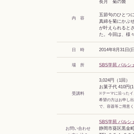
長月 菊の襲
五節句のひとつ
内 容
真綿を菊にかぶ
が叶えられると
た。今回は、様
日 時
2014年8月31日(日)
場 所
SBS学苑 パルシ
3,024円（1回）
お菓子代 410円
受講料
※テーマに沿ったイ
希望の方はお申し出
で、容器等ご用意く
SBS学苑 パルシ
お問い合わせ
静岡市葵区黒金町4